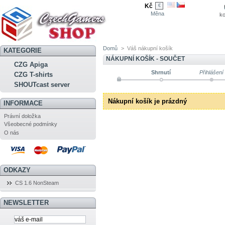
Kč
€
Měna
ko
Domů
>
Váš nákupní košík
KATEGORIE
NÁKUPNÍ KOŠÍK - SOUČET
CZG Apiga
Shrnutí
Přihlášení
CZG T-shirts
SHOUTcast server
Nákupní košík je prázdný
INFORMACE
Právní doložka
Všeobecné podmínky
O nás
ODKAZY
CS 1.6 NonSteam
NEWSLETTER